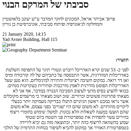
סביבתי של המרקם הבנוי
פרופ' אביתר אראל, המכונים לחקר המדבר ע"ש יעקב בלאושטיין
והמחלקה לגיאוגרפיה ופיתוח סביבתי, אוניברסיטת בן גוריון
21 January 2020, 14:15
Yad Avner Building, Hall 115
תקציר:
לפני כ- 53 שנים קרא האדריכל רוברט ונטורי תיגר על התפיסה השלטת
באדריכלות המודרנית, אשר התבססה על כתביהם של לה קורבוזיה ומיס
ואן דר רואה. במקום חשיבה רציונלית וחתירה למינימליזם, הוא טען שעל
האדריכלות הפוסט מודרנית לאמץ מורכבות וסתירות כעקרונות מנחים.
בבואי להציע בסיס מדעי לעיצוב הסביבה הבנויה במדבר, אף אני לא
מצאתי פתרונות פשוטים וברורים. שוב ושוב מצאתי כי מרשמים מקובלים
אשר נראו במבט ראשון הגיוניים התגלו בבדיקה מעמיקה יותר כבעלי
ליקויים מהותיים. לא משום שהם היו 'שגויים' בפני עצמם, אלא משום
שהם הוצעו במענה לשאלות הלא נכונות. למשל: שימוש בחומרי ריצוף
בהירים עשוי להפחית את טמפרטורת פני השטח ביום שטוף
שמש בהשוואה לריצוף כהה יותר, וכתוצאה מזה גם יביא לירידה
בטמפרטורת האוויר אך במקום להביא לשיפור בנוחות התרמית של הולכי