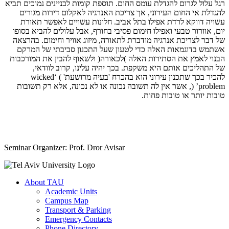
רגל עלול לגרום להגדלת עומס החום. תוספת קומות לבניינים נמוכים תביא
להגדלת אי החום העירוני, אך צריכת האנרגיה לאקלום דירות מגורים
עשויה דווקא לרדת אפילו בתל אביב. חלונות עשויים לאפשר תאורת
יום, אוורור טבעי ואפילו חימום פסיבי בחורף, אבל עלולים להביא בסופו
של דבר לצריכת אנרגיה מודברת לתאורה, מיזוג אוויר וחימום. בהרצאה
אשתמש בדוגמאות האלה כדי לטעון שעל התכנון סביבתי של המרקם
הבנוי לאמץ את הסתירות האלה )לכאורה( ולשאוף להבין את המורכבות
של התהליכים אותם היא משקפת. בכך יהיה עלינו, קרוב לוודאי,
להכיר בכך שתכנון עירוני הוא בהכרח 'בעיה מרושעת' ) ‘wicked
problem’ (, אשר אין לה תשובה נכונה או לא נכונה, אלא רק תשובות
טובות יותר או טובות פחות.
Seminar Organizer: Prof. Dror Avisar
About TAU
Academic Units
Campus Map
Transport & Parking
Emergency Contacts
Phone Directory