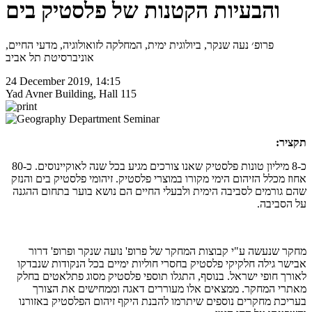
והבעיות הקטנות של פלסטיק בים
פרופ׳ נעה שנקר, ביולוגית ימית, המחלקה לזואולוגיה, מדעי החיים,
אוניברסיטת תל אביב
24 December 2019, 14:15
Yad Avner Building, Hall 115
תקציר:
כ-8 מיליון טונות פלסטיק שאנו צורכים מגיע בכל שנה לאוקיינוסים. כ-80
אחוז מכלל הזיהום הימי מקורו במוצרי פלסטיק. זיהומי פלסטיק בים והנזק
שהם גורמים לסביבה הימית ולבעלי החיים הם נושא בוער בתחום ההגנה
על הסביבה.
מחקר שנעשה ע"י קבוצות המחקר של פרופ' נועה שנקר ופרופ' דרור
אבישר גילה חלקיקי פלסטיק בחסרי חוליות ימיים בכל הנקודות שנבדקו
לאורך חופי ישראל. בנוסף, התגלו תוספי פלסטיק מסוג פתלאטים בחלק
מאתרי המחקר. ממצאים אלו מעוררים דאגה וממחישים את הצורך
בעריכת מחקרים נוספים שיתרמו להבנת היקף זיהום הפלסטיק באזורנו